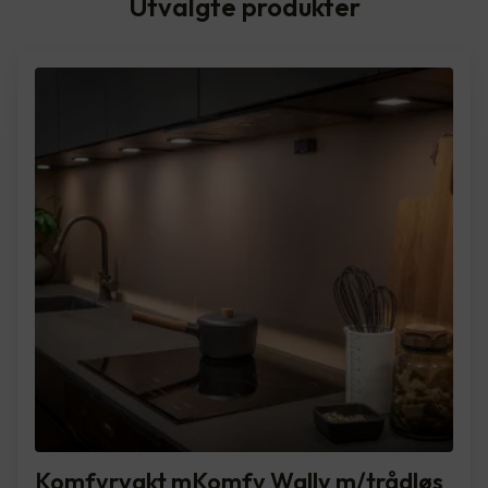
Utvalgte produkter
Komfyrvakt mKomfy Wally m/trådløs