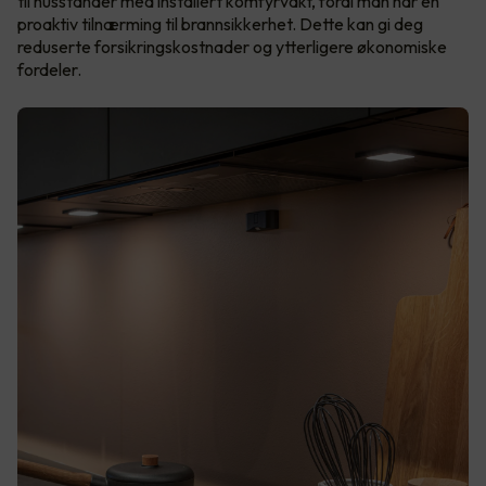
til husstander med installert komfyrvakt, fordi man har en
proaktiv tilnærming til brannsikkerhet. Dette kan gi deg
reduserte forsikringskostnader og ytterligere økonomiske
fordeler.