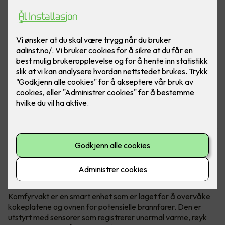
Brannfarlige situasjoner kan fort oppstå når man lager
mat. Om man glemmer å slå av platen, eller om det blir for
varmt, er det viktig å ha en hjelper som sier ifra. Her ser du
komfyrvakt mKomfy® Wally 25R - Foto: CTM Lyng.
Hva er en komfyrvakt?
Komfyrvakt er en smart enhet som er laget for å overvåke
kokeplatene og ovnen for potensielle brannfarer. Den er
utstyrt med sensorer som registrerer unormal varme, røyk