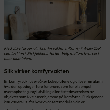
Med ulike farger glir komfyrvakten mKomfy® Wally 25R
sømløst inn i ditt kjøkkeninteriør. Velg mellom hvit, sort
eller aluminium.
Slik virker komfyrvakten
En komfyrvakt overvåker kokeplatene og utløser en alarm
hvis den oppdager fare for brann, som for eksempel
overoppheting, røykutvikling eller tilstedeværelsen av
objekter som ikke hører hjemme på komfyren. Funksjonene
kan variere ut i fra hvor avansert modellen din er.