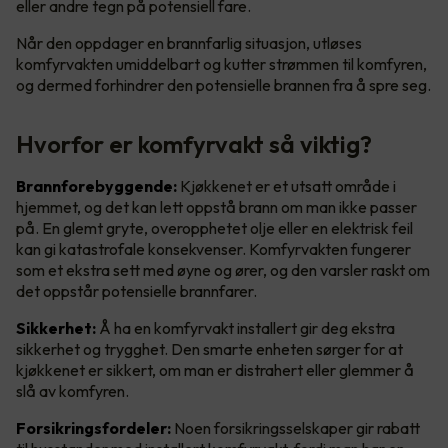
eller andre tegn på potensiell fare.
Når den oppdager en brannfarlig situasjon, utløses
komfyrvakten umiddelbart og kutter strømmen til komfyren,
og dermed forhindrer den potensielle brannen fra å spre seg.
Hvorfor er komfyrvakt så viktig?
Brannforebyggende:
Kjøkkenet er et utsatt område i
hjemmet, og det kan lett oppstå brann om man ikke passer
på. En glemt gryte, overopphetet olje eller en elektrisk feil
kan gi katastrofale konsekvenser. Komfyrvakten fungerer
som et ekstra sett med øyne og ører, og den varsler raskt om
det oppstår potensielle brannfarer.
Sikkerhet:
Å ha en komfyrvakt installert gir deg ekstra
sikkerhet og trygghet. Den smarte enheten sørger for at
kjøkkenet er sikkert, om man er distrahert eller glemmer å
slå av komfyren.
Forsikringsfordeler:
Noen forsikringsselskaper gir rabatt