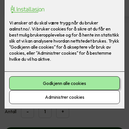
Dobbel stikkontakt ELKO
Ferdig montert ELKO RS1090 PT stikk m/j P PH
Dobbel jordet stikkontakt påvegg med barnevern. Farge:
Polarhvit
2,300
,-
Antall
-
+