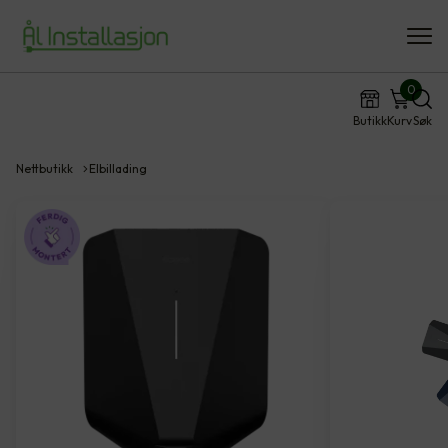
0
Butikk
Kurv
Søk
Nettbutikk
Elbillading