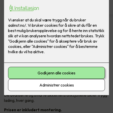
Easee Charge Up
Ferdig montert elbillader. Easee Charge UP er
liten, smart og full av kraft.
Utforsk Easee`s pålitelige og fremtidssikre elbillader som
fyller dine hjemmeladebehov.
Charge Up har støtte for alle elektriske kjøretøy, faser og
strømnett, og leverer alltid maksimal tilgjengelig ladeeffekt.
De avanserte og smarte sikkerhetsfunksjonene sikrer trygg
lading, hver gang.
Prisen er inkludert montering.