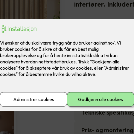
interiører. Inklude
Varmepumpen har høy varmeef
har energiklasse A+++, er me
Pris etter avt
Ikke på lager
Beskrivelse
Tekniske spesifika
Pris- og monterin