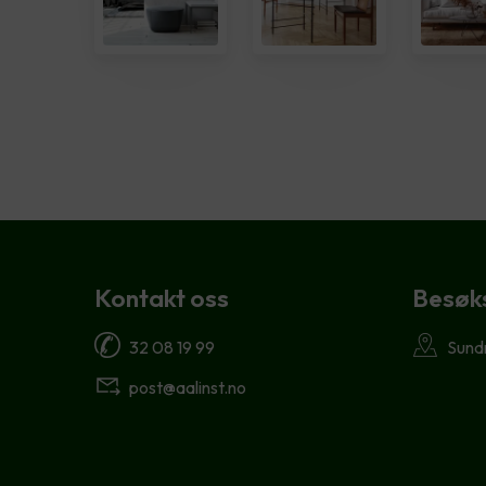
Kontakt oss
Besøk
32 08 19 99
Sund
post@aalinst.no