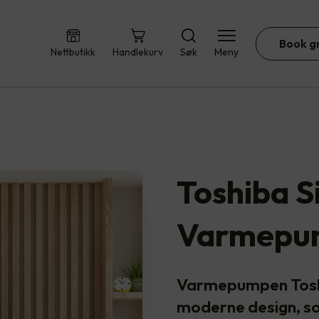
Book g
Nettbutikk
Handlekurv
Søk
Meny
Toshiba S
Varmepu
Varmepumpen Toshib
moderne design, som