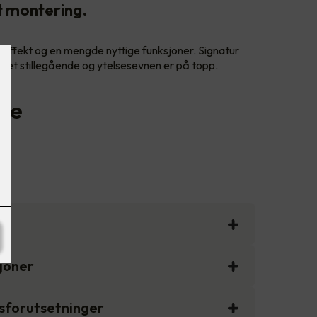
rt montering.
fekt og en mengde nyttige funksjoner. Signatur
get stillegående og ytelsesevnen er på topp.
ale
sjoner
gsforutsetninger