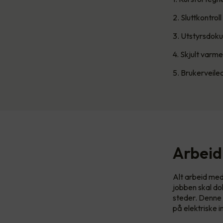
2. Sluttkontrol
3. Utstyrsdok
4. Skjult var
5. Brukerveiled
Arbeid
Alt arbeid med 
jobben skal do
steder. Denne 
på elektriske i