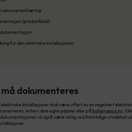
l i samsvarserklæring
umentasjon (produktblad)
medokumentasjon
ning for den elektriske installasjonen
 må dokumenteres
elektriske installasjoner skal være utført av en registrert elektroin
kumenteres, enten i dine egne papirer eller på
boligmappa.no
. El
dokumentasjonen vil også være viktig ved fremtidige utvidelser el
nstallasjoner.