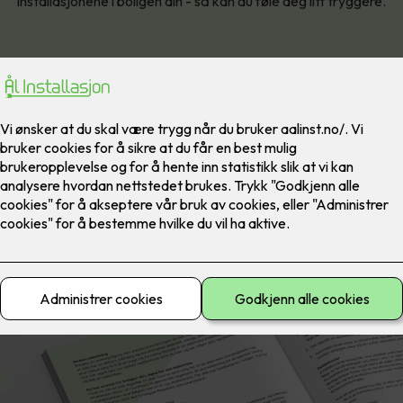
installasjonene i boligen din - så kan du føle deg litt tryggere.