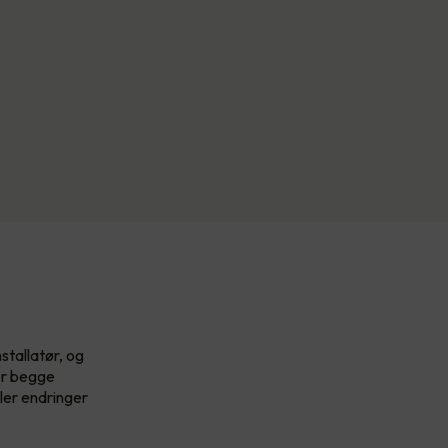
stallatør, og
ler begge
ler endringer