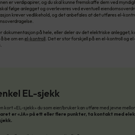
n er verdipapirer, og du skal kunne fremskaffe dem ved myndigh
skal følge anlegget og overleveres ved eventuell eiendomsoverdr
llasjon krever vedlikehold, og det anbefales at det utføres el-kontro
msoverdragelse.
r dokumentasjon på hele, eller deler av det elektriske anlegget, k
d å be om en
el-kontroll
. Det er stor forskjell på en el-kontroll og e
.
enkel EL-sjekk
en kort «EL-sjekk» du som eier/bruker kan utføre med jevne mell
aret er «JA» på ett eller flere punkter, ta kontakt med ele
sjekk.