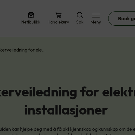
Book g
Nettbutikk
Handlekurv
Søk
Meny
kerveiledning for ele…
erveiledning for elekt
installasjoner
iden kan hjelpe deg med å få økt kjennskap og kunnskap om de e