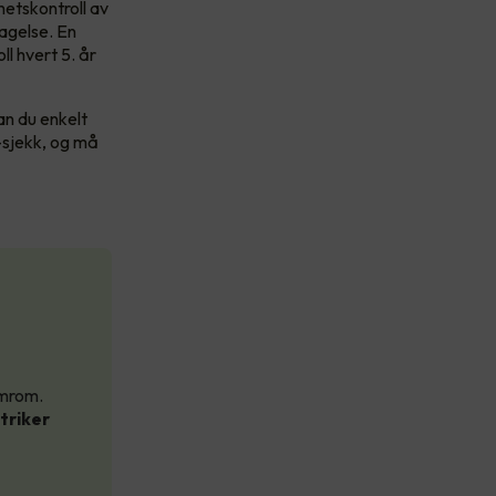
etskontroll av
agelse. En
ll hvert 5. år
an du enkelt
l-sjekk, og må
omrom.
ktriker