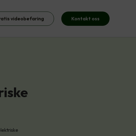
ratis videobefaring
Kontakt oss
riske
lektriske