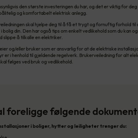
synligvis den største investeringen du har, og det er viktig for deg
 pålitelig og komfortabelt elektrisk anlegg.
ledningen skal hjelpe deg til å få et trygt og fornuftig forhold til 
 i bolig din. Den har også tips om enkelt vedlikehold som du kan og
 slippe å tilkalle en elektriker.
eier og/eller bruker som er ansvarlig for at de elektriske installas
yr er i henhold til gjeldende regelverk. Brukerveiledning for alt elekt
skal følges ved bruk og vedlikehold.
al foreligge følgende dokument
nstallasjoner i boliger, hytter og leiligheter trenger du:
else