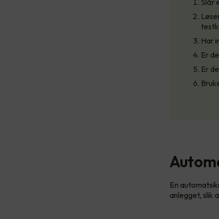
Slår 
Løser
test
Har i
Er de
Er de
Bruke
Automa
En automatsikr
anlegget, slik