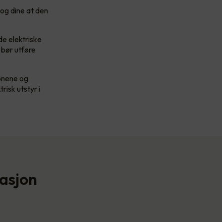
 og dine at den
de elektriske
 bør utføre
jonene og
risk utstyr i
asjon