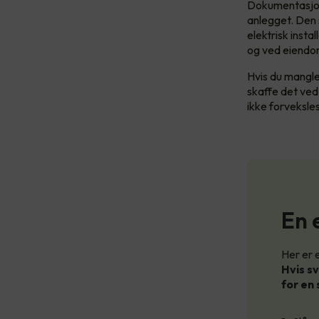
Dokumentasjone
anlegget. Den 
elektrisk insta
og ved eiendo
Hvis du mangle
skaffe det ve
ikke forveksles
En 
Her er 
Hvis sv
for en 