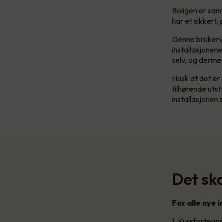
Boligen er sann
har et sikkert,
Denne brukervei
installasjonene
selv, og dermed
Husk at det er 
tilhørende utst
installasjonen 
Det sk
For alle nye i
1. Kursfortegn