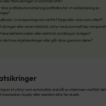
en eller flere sikringer ut unormalt ofte?
 ikke jordfeilautomatsikring/jordfeilbryter ut ved betjening av
knapp?
ndikator i overspenningsvern skiftet farge eller vises som utløst?
t sikringer eller annet elektrisk utstyr med unormalt høy temperat
t løse/defekte kabler eller elektrisk installasjon i boligen?
s det mye skjøteledninger eller går disse gjennom dører?
tsikringer
ing er et utstyr som automatisk skal slå av strømmen ved feil i det
 at mennesker, husdyr eller eiendom ikke tar skade.