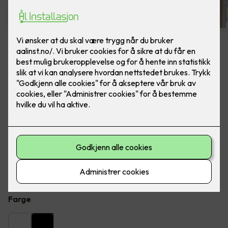
6 stk sorte LED downlights
rehab inkl. LED dimmer
Ferdig montert - Junistar ECO 2700 m/ LED
dimmer, fra SG Armaturen.
Flott LED downlight med 42 graders spredning og 30
graders vipp i to retninger til innendørs bruke, inkl. LED
dimmer. Inkludert montering.
Farge