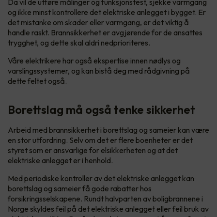
Da vil de utføre målinger og funksjonstest, sjekke varmgang
og ikke minst kontrollere det elektriske anlegget i bygget. Er
det mistanke om skader eller varmgang, er det viktig å
handle raskt. Brannsikkerhet er avgjørende for de ansattes
trygghet, og dette skal aldri nedprioriteres.
Våre elektrikere har også ekspertise innen nødlys og
varslingssystemer, og kan bistå deg med rådgivning på
dette feltet også.
Borettslag må også tenke sikkerhet
Arbeid med brannsikkerhet i borettslag og sameier kan være
en stor utfordring. Selv om det er flere boenheter er det
styret som er ansvarlige for elsikkerheten og at det
elektriske anlegget er i henhold.
Med periodiske kontroller av det elektriske anlegget kan
borettslag og sameier få gode rabatter hos
forsikringsselskapene. Rundt halvparten av boligbrannene i
Norge skyldes feil på det elektriske anlegget eller feil bruk av