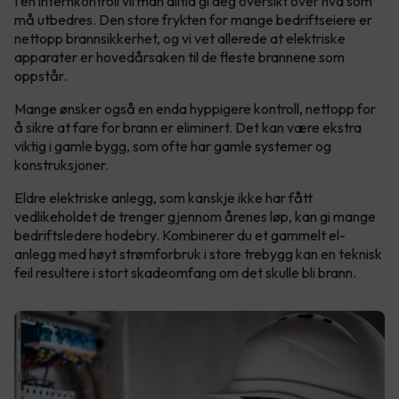
I en internkontroll vil man alltid gi deg oversikt over hva som
må utbedres. Den store frykten for mange bedriftseiere er
nettopp brannsikkerhet, og vi vet allerede at elektriske
apparater er hovedårsaken til de fleste brannene som
oppstår.
Mange ønsker også en enda hyppigere kontroll, nettopp for
å sikre at fare for brann er eliminert. Det kan være ekstra
viktig i gamle bygg, som ofte har gamle systemer og
konstruksjoner.
Eldre elektriske anlegg, som kanskje ikke har fått
vedlikeholdet de trenger gjennom årenes løp, kan gi mange
bedriftsledere hodebry. Kombinerer du et gammelt el-
anlegg med høyt strømforbruk i store trebygg kan en teknisk
feil resultere i stort skadeomfang om det skulle bli brann.