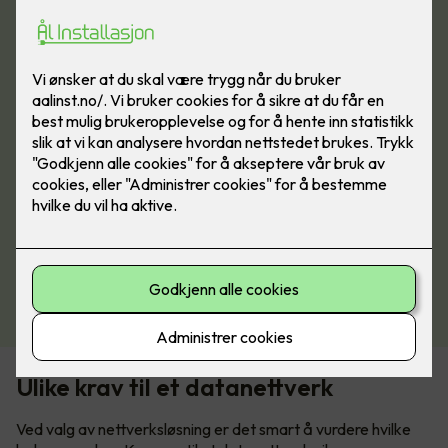
Se produkter fra Schneider
Ulike krav til et datanettverk
Ved valg av nettverksløsning er det smart å vurdere hvilke