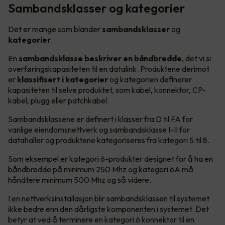
Sambandsklasser og kategorier
Det er mange som blander
sambandsklasser
og
kategorier
.
En
sambandsklasse beskriver en båndbredde
, det vi si
overføringskapasiteten til en datalink. Produktene derimot
er
klassifisert i kategorier
og kategorien definerer
kapasiteten til selve produktet, som kabel, konnektor, CP-
kabel, plugg eller patchkabel.
Sambandsklassene er definert i klasser fra D til FA for
vanlige eiendomsnettverk og sambandsklasse I-II for
datahaller og produktene kategoriseres fra kategori 5 til 8.
Som eksempel er kategori 6-produkter designet for å ha en
båndbredde på minimum 250 Mhz og kategori 6A må
håndtere minimum 500 Mhz og så videre.
I en nettverksinstallasjon blir sambandsklassen til systemet
ikke bedre enn den dårligste komponenten i systemet. Det
betyr at ved å terminere en kategori 6 konnektor til en