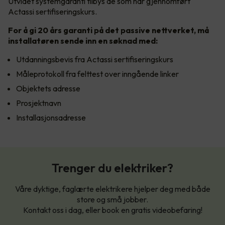
Utvidet systemgaranti tilbys de som har gjennomført
Actassi sertifiseringskurs.
For å gi 20 års garanti på det passive nettverket, må
installatøren sende inn en søknad med:
Utdanningsbevis fra Actassi sertifiseringskurs
Måleprotokoll fra felttest over inngående linker
Objektets adresse
Prosjektnavn
Installasjonsadresse
Trenger du elektriker?
Våre dyktige, faglærte elektrikere hjelper deg med både
store og små jobber.
Kontakt oss i dag, eller book en gratis videobefaring!