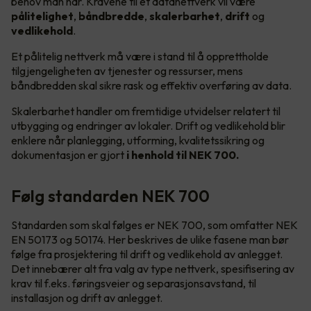
behov man har. Kravene til et datanettverk vil være
pålitelighet
,
båndbredde
,
skalerbarhet
,
drift
og
vedlikehold
.
Et pålitelig nettverk må være i stand til å opprettholde
tilgjengeligheten av tjenester og ressurser, mens
båndbredden skal sikre rask og effektiv overføring av data.
Skalerbarhet handler om fremtidige utvidelser relatert til
utbygging og endringer av lokaler. Drift og vedlikehold blir
enklere når planlegging, utforming, kvalitetssikring og
dokumentasjon er gjort
i henhold til NEK 700.
Følg standarden NEK 700
Standarden som skal følges er NEK 700, som omfatter NEK
EN 50173 og 50174. Her beskrives de ulike fasene man bør
følge fra prosjektering til drift og vedlikehold av anlegget.
Det innebærer alt fra valg av type nettverk, spesifisering av
krav til f.eks. føringsveier og separasjonsavstand, til
installasjon og drift av anlegget.