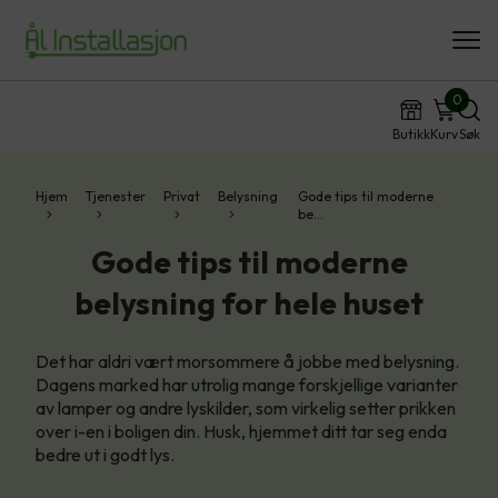
0
Butikk
Kurv
Søk
Hjem
Tjenester
Privat
Belysning
Gode tips til moderne
be…
Gode tips til moderne
belysning for hele huset
Det har aldri vært morsommere å jobbe med belysning.
Dagens marked har utrolig mange forskjellige varianter
av lamper og andre lyskilder, som virkelig setter prikken
over i-en i boligen din. Husk, hjemmet ditt tar seg enda
bedre ut i godt lys.