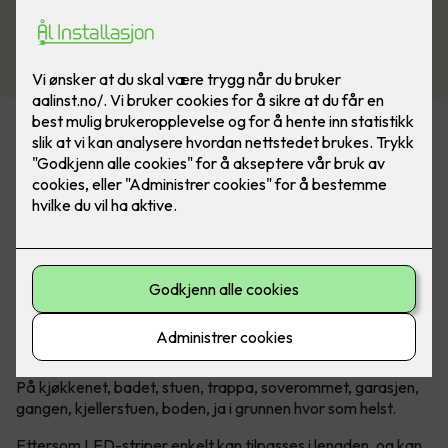
Se vårt utvalg av belysning
Uendelige muligheter med LED-
striper!
Introduksjonen av LED har revolusjonert belysningsbransjen.
Lang levetid, lavt strømforbruk og lav varmeutvikling, gjør
LED-lyskilder svært allsidige. Det gjelder kanskje mest av
alt når man snakker om LED-striper.
Hvor passer LED-striper?
På kjøkkenet, badet, stuen, trappa, soverommet, garasjen,
gangen, kjellerstuen, boden, ja i grunnen hvor som helst.
Ettersom LED-striper enkelt kan tilpasses i lengden, og kan