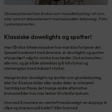
Skinnesystemet kan brukes som hovedbelysning i et rom,
eller som et dekorelement med sekundær belysning. Foto:
Lyskomponenter.
Klassiske downlights og spotter!
Man får ikke tittelen klassiker hvis man ikke fortjener det.
Spesielt kombinert med dimmere, er downlights og spotter
et populært valg for norske husstander. De kan benyttes i
alle rom, og gir både arbeidslys (på full styrke) og
stemningslys (med redusert styrke).
Mange bruker downlights og spotter som grunnbelysning,
eller for å belyse bilder eller andre deler av interiøret.
Samtidig kan finnes det mange andre alternative
bruksområder hvis man tenker litt utenfor boksen.
Hva med å montere en vanntett minidownligt i en dusjnisje til
såpe og shampoo på badet? Eller hva med