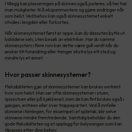
I tillegg kan plasseringen på skinnen også justeres, så her har
man muligheter til å eksperimentere og gjøre endringer når
som helst. Ved behov kan også skinnesystemet enkelt
utvides i lengden eller forkortes.
Når skinnesystemet først er oppe, kan du dessuten bytte ut
lyskildene selv, uten besøk av elektriker. Har du samme
skinnesystem i flere rom kan dette være gull verdt når du
ønsker litt forandring eller trenger ekstra lys ett sted og
mindre lys et annet.
Hvor passer skinnesystemer?
Fleksibiliteten gjør at skinnesystemer kan brukes omtrent
hvor som helst. Man ser ofte skinnesystemer i stuen,
spisestuen eller på kjøkkenet, men de kan fint brukes også i
gangen, entreen eller over trappepartiet. Ved å innfelle
skinnene i himlingen, for eksempel i et spiletak, blir selve
skinnene mindre fremtredende. Samtidig beholder du den
gode fleksibiliteten og et opplegg for belysningen som kan
tilpasses etter dine behov.