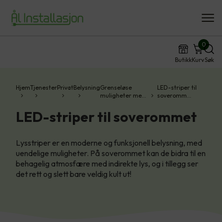
0
Butikk
Kurv
Søk
Hjem
Tjenester
Privat
Belysning
Grenseløse
LED-striper til
muligheter me…
soveromm…
LED-striper til soverommet
Lysstriper er en moderne og funksjonell belysning, med
uendelige muligheter. På soverommet kan de bidra til en
behagelig atmosfære med indirekte lys, og i tillegg ser
det rett og slett bare veldig kult ut!