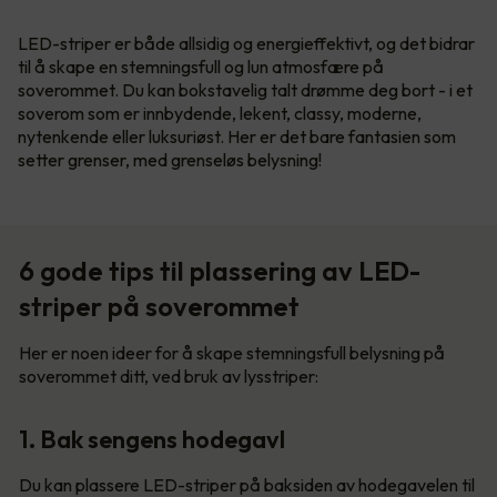
LED-striper er både allsidig og energieffektivt, og det bidrar
til å skape en stemningsfull og lun atmosfære på
soverommet. Du kan bokstavelig talt drømme deg bort - i et
soverom som er innbydende, lekent, classy, moderne,
nytenkende eller luksuriøst. Her er det bare fantasien som
setter grenser, med grenseløs belysning!
6 gode tips til plassering av LED-
striper på soverommet
Her er noen ideer for å skape stemningsfull belysning på
soverommet ditt, ved bruk av lysstriper:
1. Bak sengens hodegavl
Du kan plassere LED-striper på baksiden av hodegavelen til