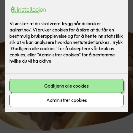
Slapp av og trekk deg tilbake, til en
stemningsfull atmosfære.