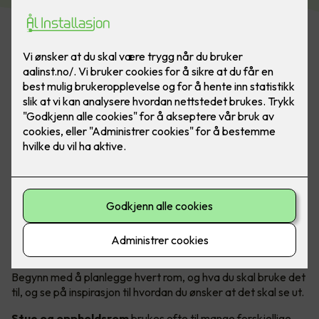
Moderne belysning setter tonen og stemningen i et hjem.
Våre elektrikere hjelper deg med å fornye belysningen!
Bilde: Nordesign, Form Eiendom.
Rom for rom - skreddersydd belysning
Begynn med å planlegge hvert rom, og hva du skal bruke det
til, og se på inspirasjon til hvordan du ønsker at det skal se ut.
Stue og oppholdsrom
brukes ofte til mange forskjellige