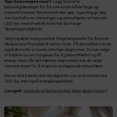
Gjør belysningen smart.
Legg til smarte
belysningsløsninger for å kunne endre både farge og
intensitet med en fjernkontroll eller app. Ingenting gir deg
mer kontroll over stemningen og atmosfæren i et rom enn
LED-lys, med et enkelt trykk har du mange
tilpasningsmuligheter.
Velg lyspærer med justerbar fargetemperatur for å kunne
tilpasse lyset fra kalde til varme toner. På den måten kan du
også dra nytte av lysets naturlige døgnrytme. Du kan velge
et kaldere lys om morgenen for å jobbe effektivt og få
energi, mens når det nærmer seg kvelden kan du velge
varmere toner for å skape en avslappende atmosfære.
Det er ikke bare brukervennligheten som er bra med med
LED-lys, men også energibesparelsen.
Les også:
Visste du at belysning kan følge døgnrytmen?