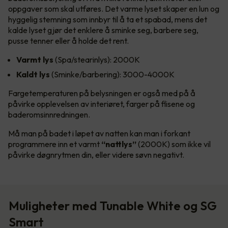
oppgaver som skal utføres. Det varme lyset skaper en lun og
hyggelig stemning som innbyr til å ta et spabad, mens det
kalde lyset gjør det enklere å sminke seg, barbere seg,
pusse tenner eller å holde det rent.
Varmt lys
(Spa/stearinlys): 2000K
Kaldt lys
(Sminke/barbering): 3000-4000K
Fargetemperaturen på belysningen er også med på å
påvirke opplevelsen av interiøret, farger på flisene og
baderomsinnredningen.
Må man på badet i løpet av natten kan man i forkant
programmere inn et varmt
“nattlys”
(2000K) som ikke vil
påvirke døgnrytmen din, eller videre søvn negativt.
Muligheter med Tunable White og SG
Smart