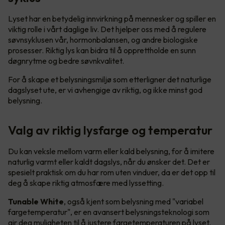
Lyset har en betydelig innvirkning på mennesker og spiller en
viktig rolle i vårt daglige liv. Det hjelper oss med å regulere
søvnsyklusen vår, hormonbalansen, og andre biologiske
prosesser. Riktig lys kan bidra til å opprettholde en sunn
døgnrytme og bedre søvnkvalitet.
For å skape et belysningsmiljø som etterligner det naturlige
dagslyset ute, er vi avhengige av riktig, og ikke minst god
belysning.
Valg av riktig lysfarge og temperatur
Du kan veksle mellom varm eller kald belysning, for å imitere
naturlig varmt eller kaldt dagslys, når du ønsker det. Det er
spesielt praktisk om du har rom uten vinduer, da er det opp til
deg å skape riktig atmosfære med lyssetting.
Tunable White
, også kjent som belysning med "variabel
fargetemperatur", er en avansert belysningsteknologi som
gir deg muligheten til å justere fargetemperaturen på lyset.