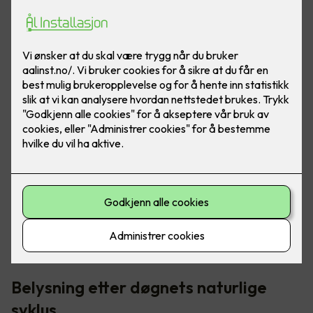
I norden har vi veldig varierende lysmengde - fra "polar
natt" til midnattssol. Det er her riktig belysning blir så
viktig, for å opprettholde riktig døgnrytme.
Belysning etter døgnets naturlige
syklus