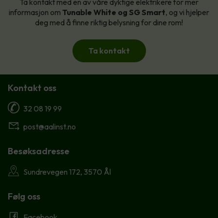
Ta kontakt med en av våre dyktige elektrikere for mer
informasjon om
Tunable White og SG Smart
, og vi hjelper
deg med å finne riktig belysning for dine rom!
Ta kontakt
Kontakt oss
32 08 19 99
post@aalinst.no
Besøksadresse
Sundrevegen 172, 3570 Ål
Følg oss
Facebook