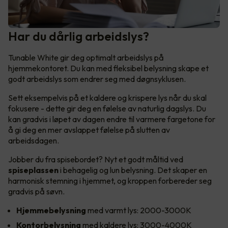
Har du dårlig arbeidslys?
Tunable White gir deg optimalt arbeidslys på
hjemmekontoret. Du kan med fleksibel belysning skape et
godt arbeidslys som endrer seg med døgnsyklusen.
Sett eksempelvis på et kaldere og krispere lys når du skal
fokusere - dette gir deg en følelse av naturlig dagslys. Du
kan gradvis i løpet av dagen endre til varmere fargetone for
å gi deg en mer avslappet følelse på slutten av
arbeidsdagen.
Jobber du fra spisebordet? Nyt et godt måltid ved
spiseplassen
i behagelig og lun belysning. Det skaper en
harmonisk stemning i hjemmet, og kroppen forbereder seg
gradvis på søvn.
Hjemmebelysning
med varmt lys: 2000-3000K
Kontorbelysning
med kaldere lys: 3000-4000K