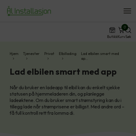
0
Butikk
Kurv
Søk
Hjem
Tjenester
Privat
Elbillading
Lad elbilen smart med
ap…
Lad elbilen smart med app
Når du bruker en ladeapp til elbil kan du enkelt sjekke
statusen på hjemmeladeren din, og planlegge
ladeøktene. Om du bruker smart strømstyring kan du i
tillegg lade når strømprisene er billigst. Med andre ord –
få full kontroll rett fra lomma di.