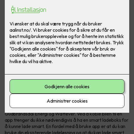
Hvis du lader elbilen når strømmen er billigst kan du spare
mye penger. Om elbilen din støtter det kan du lade smart
ved kun å bruke en app.
Smart elbillading - hele døgnet
I dag finnes det mange ladeløsninger som Tibber,
Gudbrandsdal Energi og Wattever. Ved å koble bilen til en
app trenger du ikke nødvendigvis å ha en smart ladeboks for
å kunne lade smart. En fordel med å bruke app er at du kan
bruke din eksisterende ladeløsning og at du kan lade smart