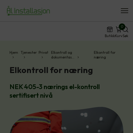
0
Butikk
Kurv
Søk
Hjem
Tjenester
Privat
Elkontroll og
Elkontroll for
dokumentas…
næring
Elkontroll for næring
NEK 405-3 nærings el-kontroll
sertifisert nivå