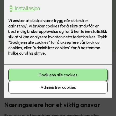
Økende krav om sertifiseringer
Det er et økende krav til å dokumentere kompetanse, og
stadig flere forsikringsselskaper, kommuner, og
bedriftseiere krever sertifiserte kontrollører iht. 405-3
næringskontroll og sertifisert el-kontrollforetak iht. 405-4.
Næringseiere har et viktig ansvar
Er du eier av et borettslag, sameie, næringsbygg eller