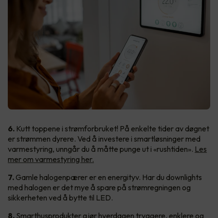
6.
Kutt toppene i strømforbruket! På enkelte tider av døgnet
er strømmen dyrere. Ved å investere i smartløsninger med
varmestyring, unngår du å måtte punge ut i «rushtiden».
Les
mer om varmestyring her.
7.
Gamle halogenpærer er en energityv. Har du downlights
med halogen er det mye å spare på strømregningen og
sikkerheten ved å bytte til LED.
8.
Smarthusprodukter gjør hverdagen tryggere, enklere og