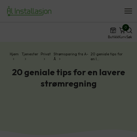
0
Butikk
Kurv
Søk
Hjem
Tjenester
Privat
Strømsparing fra A-
20 geniale tips for
Å
en l…
20 geniale tips for en lavere
strømregning