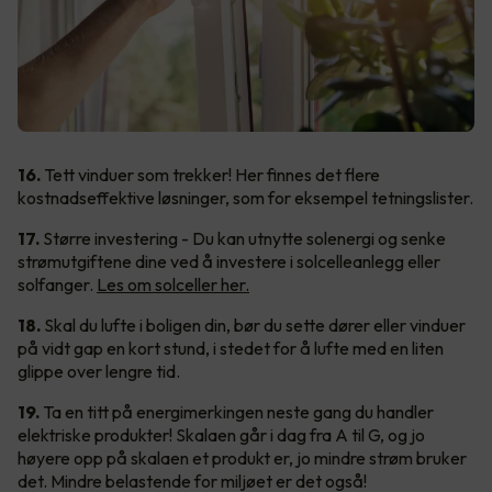
16.
Tett vinduer som trekker! Her finnes det flere
kostnadseffektive løsninger, som for eksempel tetningslister.
17.
Større investering - Du kan utnytte solenergi og senke
strømutgiftene dine ved å investere i solcelleanlegg eller
solfanger.
Les om solceller her.
18.
Skal du lufte i boligen din, bør du sette dører eller vinduer
på vidt gap en kort stund, i stedet for å lufte med en liten
glippe over lengre tid.
19.
Ta en titt på energimerkingen neste gang du handler
elektriske produkter! Skalaen går i dag fra A til G, og jo
høyere opp på skalaen et produkt er, jo mindre strøm bruker
det. Mindre belastende for miljøet er det også!