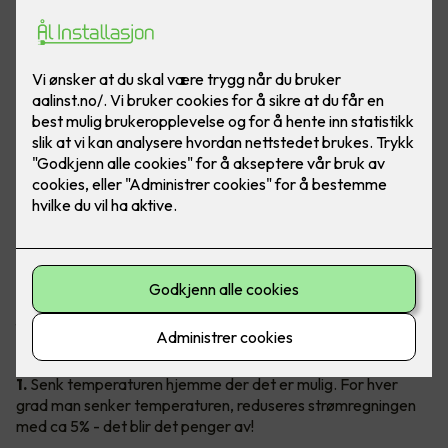
Ingen liker høye strømregninger!
Gode slumper av regningen kan faktisk kuttes ned på, og det
uten å senke livskvaliteten. Vil du vite hvordan du enkelt kan
få en lavere strømregning? Les våre 20 geniale tips under.
1.
Senk temperaturen hjemme der det er mulig. For hver
grad man senker temperaturen, reduseres strømregningen
med ca 5% - det blir det penger av!