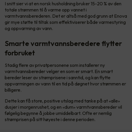
I snitt sier vi at en norsk husholdning bruker 15-20 % av den
totale strømmen til å varme opp vannet i
varmtvannsberederen. Det er altså med god grunn at Enova
gir mye støtte til tiltak som effektiviserer både varmestyring
og oppvarming av vann.
Smarte varmtvannsberedere flytter
forbruket
Stadig flere av privatpersonene som installerer ny
varmtvannsbereder velger en som er smart. En smart
bereder leser av strømprisene i sanntid, og kan flytte
oppvarmingen av vann til en tid på døgnet hvor strømmen er
billigere.
Dette kan få store, positive utslag med tanke på at «alle»
dusjer i morgenrushet, og en «dum» varmtvannsbereder vil
følgelig begynne å jobbe umiddelbart. Ofte er nemlig
strømprisen på sitt høyeste i denne perioden.