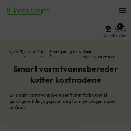
0
Butikk
Kurv
Søk
Hjem
Tjenester
Privat
Strømsparing fra A-
Smart
Å
varmtvannsbereder…
Smart varmtvannsbereder
kutter kostnadene
En smart varmtvannsbereder flytter forbruket til
gunstigere tider, og sparer deg for mye penger i løpet
av året.