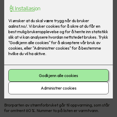
Styring av «dumme varmtvannsberedere» har blitt en
naturlig del av smart strømsparing.
Varmtvann er nummer to på
kostnadslisten
Brorparten av strømforbruket går til oppvarming, som står
for omtrent 60 %. Nummer to på listen er varmtvann.