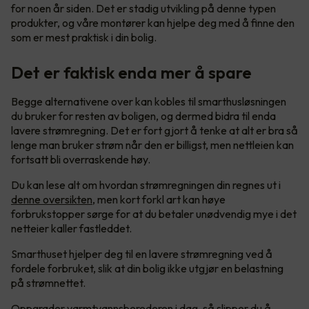
for noen år siden. Det er stadig utvikling på denne typen
produkter, og våre montører kan hjelpe deg med å finne den
som er mest praktisk i din bolig.
Det er faktisk enda mer å spare
Begge alternativene over kan kobles til smarthusløsningen
du bruker for resten av boligen, og dermed bidra til enda
lavere strømregning. Det er fort gjort å tenke at alt er bra så
lenge man bruker strøm når den er billigst, men nettleien kan
fortsatt bli overraskende høy.
Du kan lese alt om hvordan strømregningen din regnes ut i
denne oversikten
, men kort forkl art kan høye
forbrukstopper sørge for at du betaler unødvendig mye i det
netteier kaller fastleddet.
Smarthuset hjelper deg til en lavere strømregning ved å
fordele forbruket, slik at din bolig ikke utgjør en belastning
på strømnettet.
Oppgrader varmtvannsberederen i dag, så slipper du å