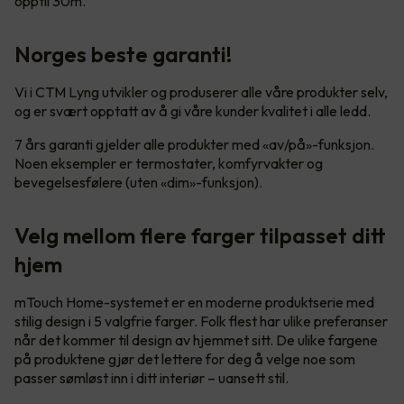
opptil 30m.
Norges beste garanti!
Vi i CTM Lyng utvikler og produserer alle våre produkter selv,
og er svært opptatt av å gi våre kunder kvalitet i alle ledd.
7 års garanti gjelder alle produkter med «av/på»-funksjon.
Noen eksempler er termostater, komfyrvakter og
bevegelsesfølere (uten «dim»-funksjon).
Velg mellom flere farger tilpasset ditt
hjem
mTouch Home-systemet er en moderne produktserie med
stilig design i 5 valgfrie farger. Folk flest har ulike preferanser
når det kommer til design av hjemmet sitt. De ulike fargene
på produktene gjør det lettere for deg å velge noe som
passer sømløst inn i ditt interiør – uansett stil.