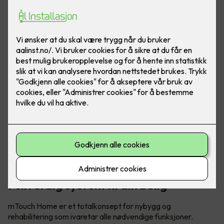
Foto: CTM Lyng
Fullverdig system til din bolig
mTouch Home er et totalkonsept for nybygg og
rehabilitering som ivaretar alle nødvendige funksjoner.