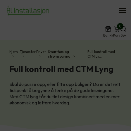
0
Butikk
Kurv
Søk
Hjem
Tjenester
Privat
Smarthus og
Full kontroll med
strømsparing
CTM Ly…
Full kontroll med CTM Lyng
Skal du pusse opp, eller fiffe opp boligen? Da er det rett
tidspunkt å begynne å tenke på de gode løsningene.
Med CTM lyng får du fint design kombinert med en mer
økonomisk og lettere hverdag.