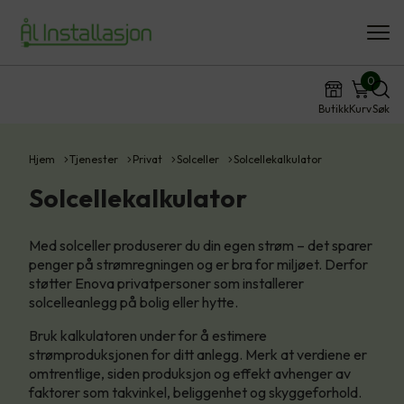
0
Butikk
Kurv
Søk
Hjem
Tjenester
Privat
Solceller
Solcellekalkulator
Solcellekalkulator
Med solceller produserer du din egen strøm – det sparer
penger på strømregningen og er bra for miljøet. Derfor
støtter Enova privatpersoner som installerer
solcelleanlegg på bolig eller hytte.
Bruk kalkulatoren under for å estimere
strømproduksjonen for ditt anlegg. Merk at verdiene er
omtrentlige, siden produksjon og effekt avhenger av
faktorer som takvinkel, beliggenhet og skyggeforhold.