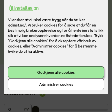
Beregn pris på solceller
Hvor mange m2 av taket ønsker du å dekke med
solcellepaneler?
?
m²