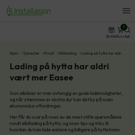
0
Butikk
Kurv
Søk
Hjem
Tjenester
Privat
Elbillading
Lading på hytta har aldr…
Lading på hytta har aldri
vært mer Easee
Som elbileier er man avhengig av gode lademuligheter,
og når strømmen er ekstra dyr kan det by på noen
økonomiske utfordringer.
Her får du svar på noen av de mest stilte spørsmålene
rundt elbillading på hytta, og noen tips og triks til
hvordan du kan lade enklere og billigere på hytteturen.