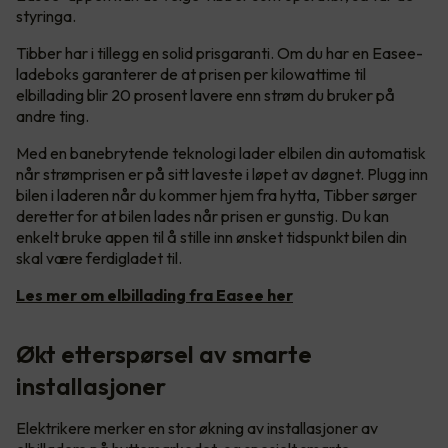
styringa.
Tibber har i tillegg en solid prisgaranti. Om du har en Easee-
ladeboks garanterer de at prisen per kilowattime til
elbillading blir 20 prosent lavere enn strøm du bruker på
andre ting.
Med en banebrytende teknologi lader elbilen din automatisk
når strømprisen er på sitt laveste i løpet av døgnet. Plugg inn
bilen i laderen når du kommer hjem fra hytta, Tibber sørger
deretter for at bilen lades når prisen er gunstig. Du kan
enkelt bruke appen til å stille inn ønsket tidspunkt bilen din
skal være ferdigladet til.
Les mer om elbillading fra Easee her
Økt etterspørsel av smarte
installasjoner
Elektrikere merker en stor økning av installasjoner av