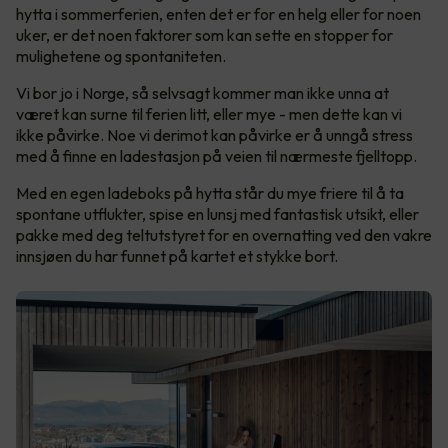
hytta i sommerferien, enten det er for en helg eller for noen
uker, er det noen faktorer som kan sette en stopper for
mulighetene og spontaniteten.
Vi bor jo i Norge, så selvsagt kommer man ikke unna at
været kan surne til ferien litt, eller mye - men dette kan vi
ikke påvirke. Noe vi derimot kan påvirke er å unngå stress
med å finne en ladestasjon på veien til nærmeste fjelltopp.
Med en egen ladeboks på hytta står du mye friere til å ta
spontane utflukter, spise en lunsj med fantastisk utsikt, eller
pakke med deg teltutstyret for en overnatting ved den vakre
innsjøen du har funnet på kartet et stykke bort.