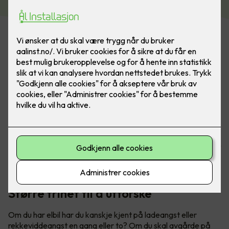
Har du hytte? Med lader fra Easee er du alltid klar for neste
eventyr. Utforsk både fjell og fjorder når du er på hytta -
uten å få ladeangst. Bilde: Easee
Større frihet til å utforske
Om du har elbil har du kanskje kjent på ladeangst eller
rekkeviddeangst en gang eller to? Om du skal avgårde på