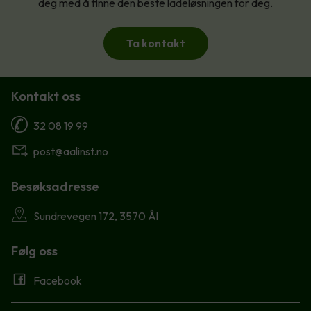
deg med å finne den beste ladeløsningen for deg.
Ta kontakt
Kontakt oss
32 08 19 99
post@aalinst.no
Besøksadresse
Sundrevegen 172, 3570 Ål
Følg oss
Facebook