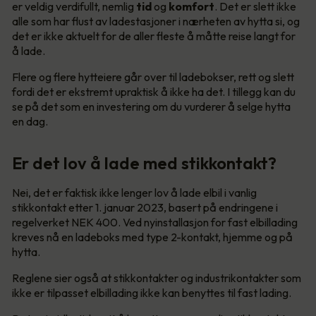
er veldig verdifullt, nemlig
tid
og
komfort
. Det er slett ikke
alle som har flust av ladestasjoner i nærheten av hytta si, og
det er ikke aktuelt for de aller fleste å måtte reise langt for
å lade.
Flere og flere hytteiere går over til ladebokser, rett og slett
fordi det er ekstremt upraktisk å ikke ha det. I tillegg kan du
se på det som en investering om du vurderer å selge hytta
en dag.
Er det lov å lade med stikkontakt?
Nei, det er faktisk ikke lenger lov å lade elbil i vanlig
stikkontakt etter 1. januar 2023, basert på endringene i
regelverket NEK 400. Ved nyinstallasjon for fast elbillading
kreves nå en ladeboks med type 2-kontakt, hjemme og på
hytta.
Reglene sier også at stikkontakter og industrikontakter som
ikke er tilpasset elbillading ikke kan benyttes til fast lading.