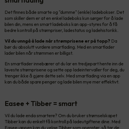
Det finnes både smarte og "dumme" (enkle) ladebokser. Det
som skiller dem er at en enkel ladeboks kun sørger for å lade
bilen din, mens en smart ladeboks kan app-styres for å få
bedre kontroll på strømpriser, ladestatus og ladehistorikk.
Vil du unngå å lade når strømprisene er på topp?
Da
bør du absolutt vurdere smartlading. Med en smartlader
lader bilen når strømmen er billigst.
En smartlader innebærer at du lar en tredjepart hente inn de
laveste strømprisene og sette opp ladeintervaller for deg, du
trenger ikke å gjøre dette selv. Med smartlading via en app
kan du både spare penger og lade bilen mye mer effektivt.
Easee + Tibber = smart
Vil du lade enda smartere? Om du bruker strømselskapet
Tibber kan du enkelt få kontroll på ladeutgiftene dine. Med
Easee-appen kan du velge Tibber som operatør, så tar de