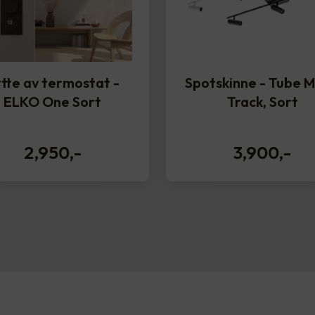
tte av termostat -
Spotskinne - Tube M
ELKO One Sort
Track, Sort
2,950
,-
3,900
,-