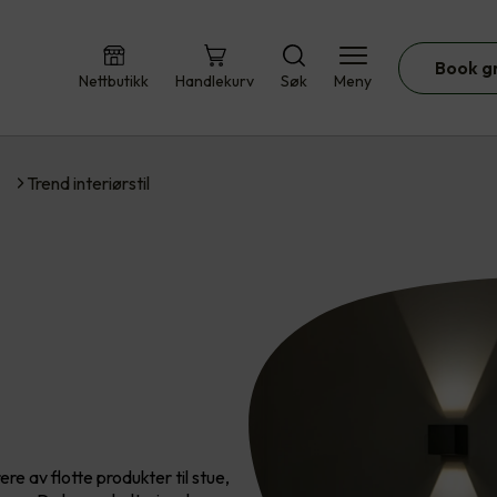
Book g
Nettbutikk
Handlekurv
Søk
Meny
Trend interiørstil
ere av flotte produkter til stue,