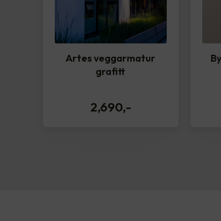
Artes veggarmatur
By
grafitt
2,690
,-