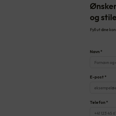
Ønsker
og stil
Fyll ut dine ko
Navn
*
E-post
*
Telefon
*