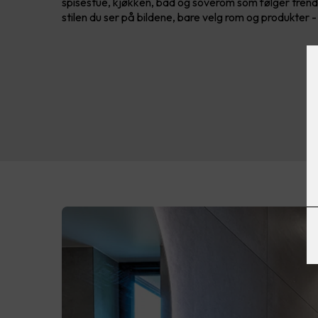
spisestue, kjøkken, bad og soverom som følger tren
stilen du ser på bildene, bare velg rom og produkter -