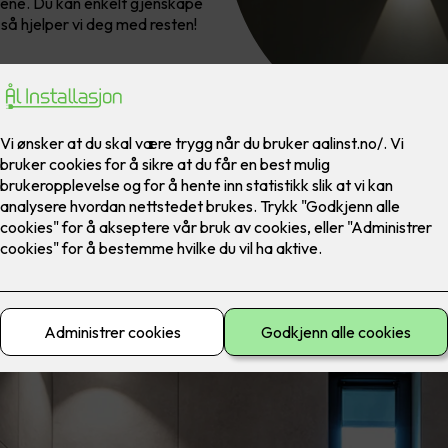
dene. Du kan enkelt gjenskape
 så hjelper vi deg med resten!