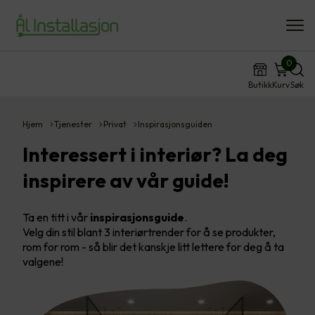
0
Butikk
Kurv
Søk
Hjem
Tjenester
Privat
Inspirasjonsguiden
Interessert i interiør? La deg
inspirere av vår guide!
Ta en titt i vår
inspirasjonsguide
.
Velg din stil blant 3 interiørtrender for å se produkter,
rom for rom - så blir det kanskje litt lettere for deg å ta
valgene!