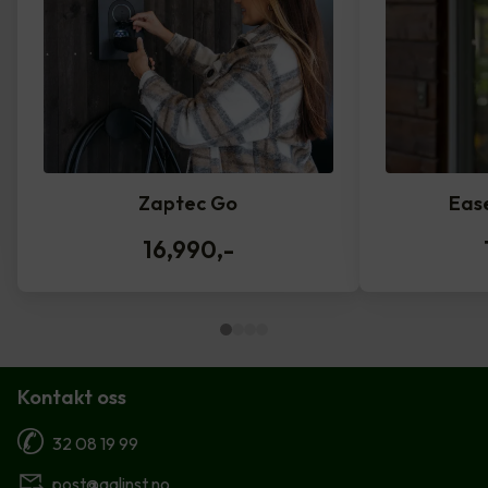
Zaptec Go
Eas
16,990
,-
Kontakt oss
32 08 19 99
post@aalinst.no